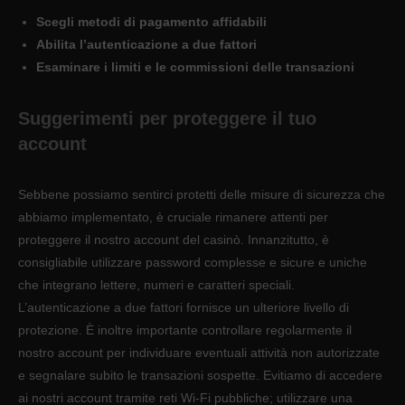
Scegli metodi di pagamento affidabili
Abilita l’autenticazione a due fattori
Esaminare i limiti e le commissioni delle transazioni
Suggerimenti per proteggere il tuo
account
Sebbene possiamo sentirci protetti delle misure di sicurezza che
abbiamo implementato, è cruciale rimanere attenti per
proteggere il nostro account del casinò. Innanzitutto, è
consigliabile utilizzare password complesse e sicure e uniche
che integrano lettere, numeri e caratteri speciali.
L’autenticazione a due fattori fornisce un ulteriore livello di
protezione. È inoltre importante controllare regolarmente il
nostro account per individuare eventuali attività non autorizzate
e segnalare subito le transazioni sospette. Evitiamo di accedere
ai nostri account tramite reti Wi-Fi pubbliche; utilizzare una