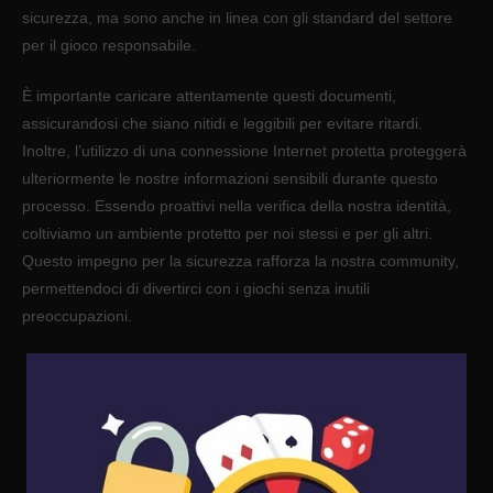
sicurezza, ma sono anche in linea con gli standard del settore
per il gioco responsabile.
È importante caricare attentamente questi documenti,
assicurandosi che siano nitidi e leggibili per evitare ritardi.
Inoltre, l’utilizzo di una connessione Internet protetta proteggerà
ulteriormente le nostre informazioni sensibili durante questo
processo. Essendo proattivi nella verifica della nostra identità,
coltiviamo un ambiente protetto per noi stessi e per gli altri.
Questo impegno per la sicurezza rafforza la nostra community,
permettendoci di divertirci con i giochi senza inutili
preoccupazioni.