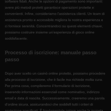
software fidati. Anche le opzioni di pagamento sono importanti:
avere più metodi protetti garantisce operazioni protette e
convenienti. Infine, consideriamo l’assistenza clienti. Un team di
assistenza pronto e accessibile migliora la nostra esperienza e
ci fornisce serenità. Concentrandoci su questi elementi chiave,
possiamo costruire insieme un’esperienza di gioco online
soddisfacente.
Processo di iscrizione: manuale passo
passo
Dopo aver scelto un casinò online protetto, possiamo procedere
alla processo di iscrizione, che è facile ma richiede molta cura.
Per prima cosa, compileremo il formulario di iscrizione,
inserendo informazioni essenziali come nominativo, indirizzo
email e data di nascita. Successivamente, creeremo una parola
d’ordine sicura, assicurandoci che soddisfi tutti i criteri di
protezione specificati. È fondamentale optare anche la moneta